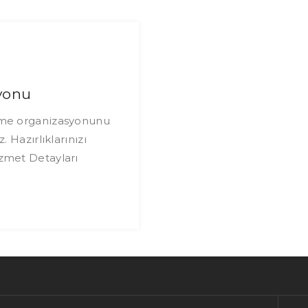
yonu
eme organizasyonunu
. Hazırlıklarınızı
zmet Detayları