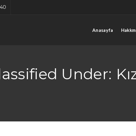
 40
Anasayfa
Hakkm
lassified Under:
Kı