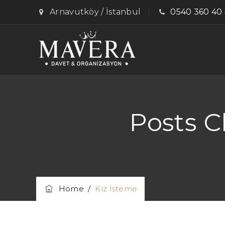
Arnavutköy / İstanbul
0540 360 40
Posts C
Home
/
Kız İsteme