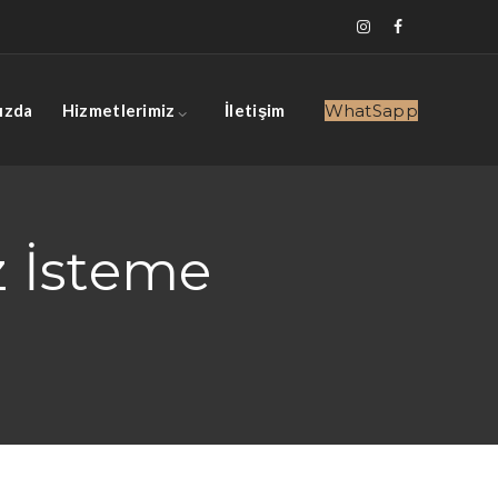
ızda
Hizmetlerimiz
İletişim
WhatSapp
z İsteme